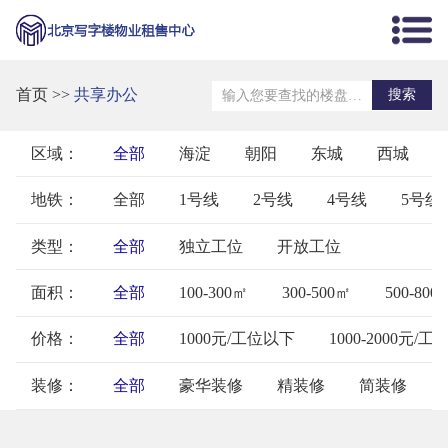
首页
>>
共享办公
区域：
全部
海淀
朝阳
东城
西城
地铁：
全部
1号线
2号线
4号线
5号线
类型：
全部
独立工位
开放工位
面积：
全部
100-300㎡
300-500㎡
500-800
价格：
全部
1000元/工位以下
1000-2000元/工
装修：
全部
豪华装修
精装修
简装修