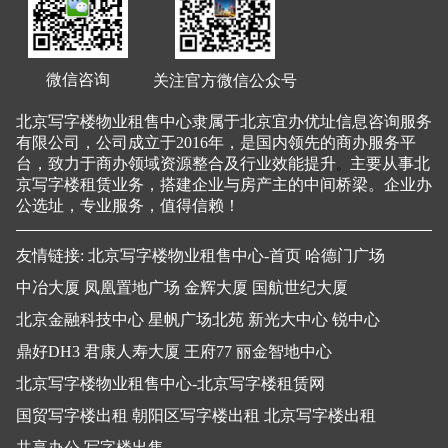
微信咨询
关注官方微信公众号
北京写字楼物业租售中心隶属于北京宜办优址信息咨询服务
有限公司，公司成立于2016年，是国内领先的商办服务平
台，致力于商办领域资源整合及行业效能提升
主要从事北
。
京写字楼租赁业务，搭建企业与房产主的中间桥梁。企业办
公选址，专业服务，值得信赖！
友情链接:
北京写字楼物业租售中心-首页
哈德门广场
中冶大厦
凤凰置地广场
金辉大厦
国航世纪大厦
北京金融科技中心
星帆广场北苑
新光大中心
锐中心
鼎好DH3
君康人寿大厦
王府77
丽金智地中心
北京写字楼物业租售中心-北京写字楼租赁网
国贸写字楼出租
朝阳区写字楼出租
北京写字楼出租
共享办公
写字楼出售