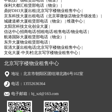
中航技广场租赁部电话（物业）
|
保利大都汇租赁部电话（物业）
|
鼎好DH3大厦出租|北京写字楼物业租售中心
|
京东科技大厦出租电话（北京翠微饭店物业升级改造）
|
城建道桥大厦租赁部电话（物业）
|
维晟中心
|
太阳宫科技文化创业大厦
|
信达中心招商电话/招租电话/租售电话/物业电话
|
航港国际大厦租赁部电话（物业）
|
东升大厦物业租赁部电话
|
双清大厦出租电话|北京写字楼物业租售中心
|
文化大厦·中关村|北京写字楼物业租售中心
|
北京写字楼物业租售中心
地址：北京市朝阳区团结湖北路6号102室
电话：13552636364
电子邮箱：bj_xzl@163.com