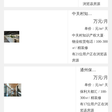
浏览该房源
中关村知识产权大厦
万元/月
单价：元/m²·天
中关村知识产权大厦·
物业租赁电话 / 100-300
㎡/ 精装修
有21位用户正在浏览该
房源
通州保利大都汇
万元/月
单价：元/m²·天
保利大都汇 / 100-
300㎡/ 精装修
有17位用户正在浏
览该房源