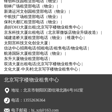
锋创科技园租赁部电话（物业）
|
朝林广场租赁部电话（物业）
|
新潞运河文创园租赁部电话（物业）
|
中航技广场租赁部电话（物业）
|
保利大都汇租赁部电话（物业）
|
鼎好DH3大厦出租|北京写字楼物业租售中心
|
京东科技大厦出租电话（北京翠微饭店物业升级改造）
|
城建道桥大厦租赁部电话（物业）
|
维晟中心
|
太阳宫科技文化创业大厦
|
信达中心招商电话/招租电话/租售电话/物业电话
|
航港国际大厦租赁部电话（物业）
|
东升大厦物业租赁部电话
|
双清大厦出租电话|北京写字楼物业租售中心
|
文化大厦·中关村|北京写字楼物业租售中心
|
北京写字楼物业租售中心
地址：北京市朝阳区团结湖北路6号102室
电话：13552636364
电子邮箱：bj_xzl@163.com