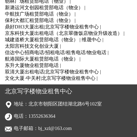
朝林广场租赁部电话（物业）
|
新潞运河文创园租赁部电话（物业）
|
中航技广场租赁部电话（物业）
|
保利大都汇租赁部电话（物业）
|
鼎好DH3大厦出租|北京写字楼物业租售中心
|
京东科技大厦出租电话（北京翠微饭店物业升级改造）
|
城建道桥大厦租赁部电话（物业）
|
维晟中心
|
太阳宫科技文化创业大厦
|
信达中心招商电话/招租电话/租售电话/物业电话
|
航港国际大厦租赁部电话（物业）
|
东升大厦物业租赁部电话
|
双清大厦出租电话|北京写字楼物业租售中心
|
文化大厦·中关村|北京写字楼物业租售中心
|
北京写字楼物业租售中心
地址：北京市朝阳区团结湖北路6号102室
电话：13552636364
电子邮箱：bj_xzl@163.com