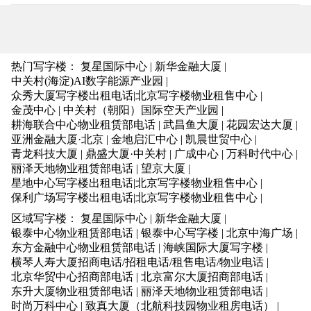
热门写字楼：
复星国际中心
|
新华金融大厦
|
中关村(海淀)AI数字能源产业园
|
众秀大厦写字楼出租电话|北京写字楼物业租售中心
|
金茂中心
|
中关村（朝阳）国际空天产业园
|
耕海联合中心物业租赁部电话
|
武昌鱼大厦
|
花园宏达大厦
|
亚洲金融大厦·北京
|
金地启汇中心
|
凯晨世贸中心
|
青龙科技大厦
|
鼎盛大厦·中关村
|
广成中心
|
万科时代中心
|
丽泽天地物业租赁部电话
|
望京大厦
|
星地中心写字楼出租电话|北京写字楼物业租售中心
|
保利广场写字楼出租电话|北京写字楼物业租售中心
|
区域写字楼：
复星国际中心
|
新华金融大厦
|
银泰中心物业租赁部电话
|
银泰中心写字楼
|
北京中海广场
|
东方金融中心物业租赁部电话
|
海峡国际大厦写字楼
|
横琴人寿大厦招商电话/招租电话/租售电话/物业电话
|
北京华贸中心招商部电话
|
北京富尔大厦招商部电话
|
东升大厦物业租赁部电话
|
丽泽天地物业租赁部电话
|
时尚万科中心
|
致真大厦（北航科技园物业租房电话）
|