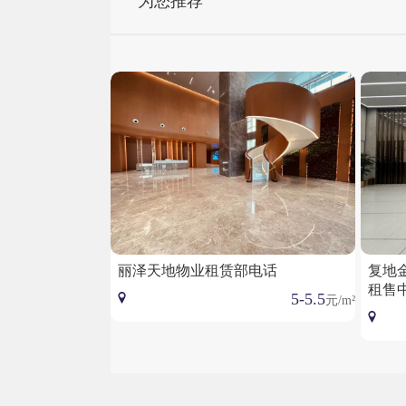
为您推荐
丽泽天地物业租赁部电话
复地
租售
5-5.5
元/m²