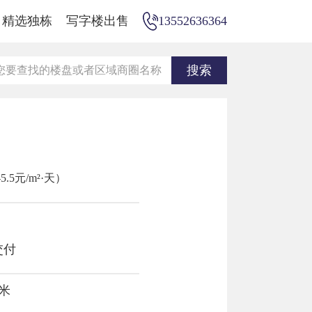
精选独栋
写字楼出售
13552636364
.5元/m²·天）
交付
平米