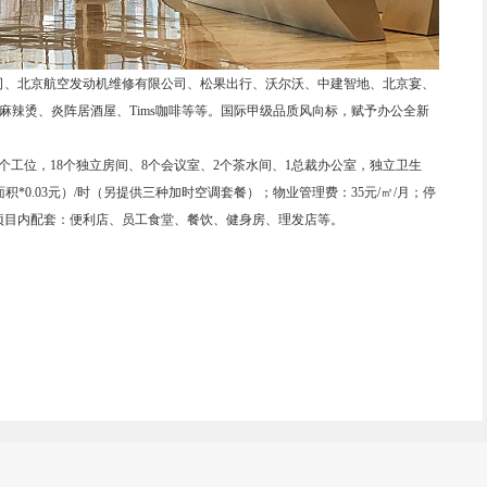
司、北京航空发动机维修有限公司、松果出行、沃尔沃、中建智地、北京宴、
厅、特麻辣烫、炎阵居酒屋、Tims咖啡等等。国际甲级品质风向标，赋予办公全新
个工位，18个独立房间、8个会议室、2个茶水间、1总裁办公室，独立卫生
*0.03元）/时（另提供三种加时空调套餐）；物业管理费：35元/㎡/月；停
信；项目内配套：便利店、员工食堂、餐饮、健身房、理发店等。