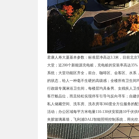
君康人寿大厦基本参数：标准层净高达3.3米，目前北京写
大堂；近200个新能源充电桩，充电桩的安装率高达35%
系统；大堂功能区齐全，前台、咖啡区、会客区、水系
的状态，给人一种毫不生硬的高级感；全楼所有卫生间
行政级专属淋浴卫生间，每楼层均具备男、女残疾人卫
客厅般品位，而且轻松实现停车引导与反向寻车；自建
私人储藏空间、洗车房、洗衣房等360度全方位服务的
活动；办公区域每平方米电量110-130伏安双路10千伏供
夹胶玻璃幕墙，飞利浦DALI智能照明控制系统，用光