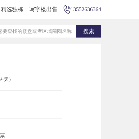
精选独栋
写字楼出售
13552636364
²·天）
发票