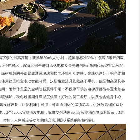
字楼的最高高度；新风量50m³/人/小时，超国家标准30%；净高15米开阔双
；3个电梯区，配备26部全进口迅达电梯及最先进的Port第四代智能客流分配
，绿树成荫的外部景致透露玻璃和楼内环境相互辉映，光线始终处于明亮柔和
均使用德国唯宝电动智能马桶、汉斯格雅洁具及戴森干手机；低区和高区具备
生间；附带休息室的全精装智慧停车场；不仅停车场的电梯厅都能布置出如会
供暖锅炉，秋冬过渡期保障温度供应；好吃的员工餐厅，以及包含健身中心、
配套设施设备，让便利唾手可得；可直通到达的屋顶花园，供雅致高端的室外
电，2个1200KW柴油发电机，标准交付法国Somfy智能动态电动遮阳帘，3层
控、时控、人体感应等功能的结合实现照明系统的智慧控制。