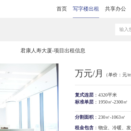
首页
写字楼出租
共享办公
君康人寿大厦-项目出租信息
万元/月
（单价：元/m
复式连层
：4320平米
标准单层
：1950㎡-2300㎡
分割面积
：230㎡-1063㎡
租金包含
：物业、冷暖、